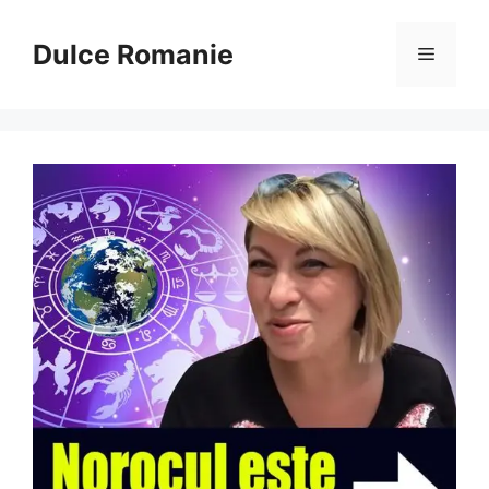
Sari
la
Dulce Romanie
Meniu
conținut