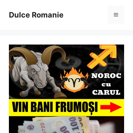
Sari
la
Dulce Romanie
Meniu
conținut