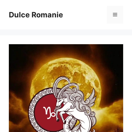
Sari
la
Dulce Romanie
Meniu
conținut