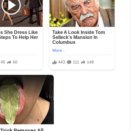
n
 Trick Removes All