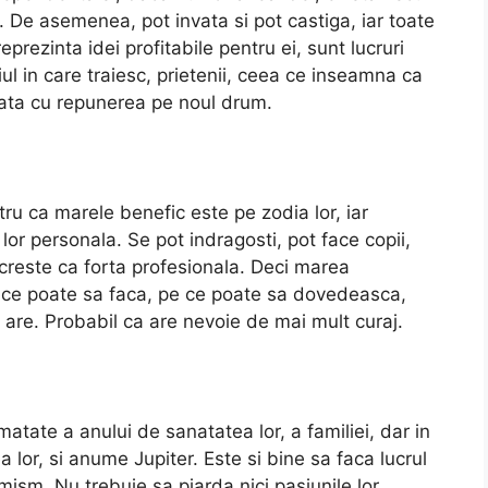
. De asemenea, pot invata si pot castiga, iar toate
eprezinta idei profitabile pentru ei, sunt lucruri
 in care traiesc, prietenii, ceea ce inseamna ca
data cu repunerea pe noul drum.
tru ca marele benefic este pe zodia lor, iar
lor personala. Se pot indragosti, pot face copii,
l creste ca forta profesionala. Deci marea
pe ce poate sa faca, pe ce poate sa dovedeasca,
 are. Probabil ca are nevoie de mai mult curaj.
tate a anului de sanatatea lor, a familiei, dar in
 lor, si anume Jupiter. Este si bine sa faca lucrul
mism. Nu trebuie sa piarda nici pasiunile lor,