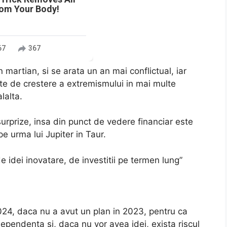
rom Your Body!
67
367
 martian, si se arata un an mai conflictual, iar
nte de crestere a extremismului in mai multe
lalta.
urprize, insa din punct de vedere financiar este
e urma lui Jupiter in Taur.
e idei inovatare, de investitii pe termen lung”
024, daca nu a avut un plan in 2023, pentru ca
ndependenta si, daca nu vor avea idei, exista riscul