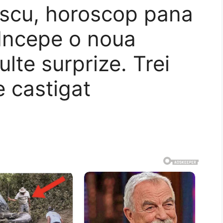
escu, horoscop pana
 Incepe o noua
lte surprize. Trei
e castigat