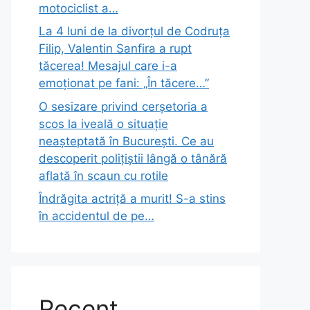
motociclist a…
La 4 luni de la divorțul de Codruța
Filip, Valentin Sanfira a rupt
tăcerea! Mesajul care i-a
emoționat pe fani: „În tăcere…”
O sesizare privind cerșetoria a
scos la iveală o situație
neașteptată în București. Ce au
descoperit polițiștii lângă o tânără
aflată în scaun cu rotile
Îndrăgita actriță a murit! S-a stins
în accidentul de pe…
Recent