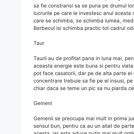
sa fie constransi sa se puna pe drumul lor
lucrurile pe care le investesc anul acesta r
care se schimba, se schimba lumea, mediul
Berbecul isi schimba practic tot cadrul o
Taur
Taurii au de profitat pana in luna mai, pen
aceasta energie este buna si pentru viata 
pot face casatorii, dar pe de alta parte e
concentrare trebuie sa fie pe el insusi, 
chiar daca se teme un pic sa nu piarda ce
Gemeni
Gemenii se preocupa mai mult in prima juma
sensul bun, pentru ca au un aliat de partea
acesta, iar asta aduce putin mai mult opti