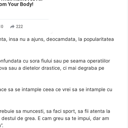
rom Your Body!
10
222
ta, insa nu a ajuns, deocamdata, la popularitatea
onfundata cu sora fiului sau pe seama operatiilor
ova sau a dietelor drastice, ci mai degraba pe
face sa se intample ceea ce vrei sa se intample cu
buie sa muncesti, sa faci sport, sa fii atenta la
destul de grea. E cam greu sa te impui, dar am
”.