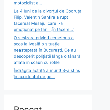
motociclist a…
La 4 luni de la divorțul de Codruța
Filip, Valentin Sanfira a rupt
tăcerea! Mesajul care i-a
emoționat pe fani: „În tăcere…”
O sesizare privind cerșetoria a
scos la iveală o situație
neașteptată în București. Ce au
descoperit polițiștii lângă o tânără
aflată în scaun cu rotile
Îndrăgita actriță a murit! S-a stins
în accidentul de pe…
Recent