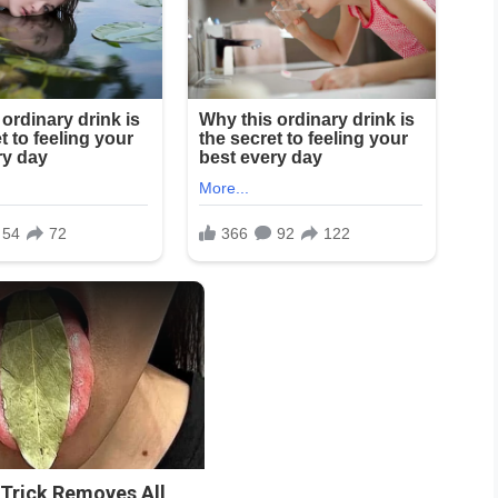
n
 Trick Removes All