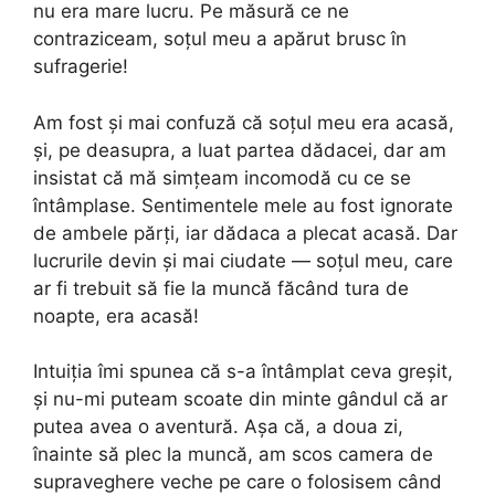
nu era mare lucru. Pe măsură ce ne
contraziceam, soțul meu a apărut brusc în
sufragerie!
Am fost și mai confuză că soțul meu era acasă,
și, pe deasupra, a luat partea dădacei, dar am
insistat că mă simțeam incomodă cu ce se
întâmplase. Sentimentele mele au fost ignorate
de ambele părți, iar dădaca a plecat acasă. Dar
lucrurile devin și mai ciudate — soțul meu, care
ar fi trebuit să fie la muncă făcând tura de
noapte, era acasă!
Intuiția îmi spunea că s-a întâmplat ceva greșit,
și nu-mi puteam scoate din minte gândul că ar
putea avea o aventură. Așa că, a doua zi,
înainte să plec la muncă, am scos camera de
supraveghere veche pe care o folosisem când