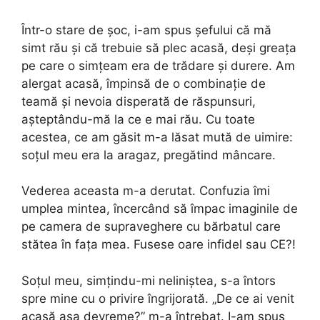
Într-o stare de șoc, i-am spus șefului că mă
simt rău și că trebuie să plec acasă, deși greața
pe care o simțeam era de trădare și durere. Am
alergat acasă, împinsă de o combinație de
teamă și nevoia disperată de răspunsuri,
așteptându-mă la ce e mai rău. Cu toate
acestea, ce am găsit m-a lăsat mută de uimire:
soțul meu era la aragaz, pregătind mâncare.
Vederea aceasta m-a derutat. Confuzia îmi
umplea mintea, încercând să împac imaginile de
pe camera de supraveghere cu bărbatul care
stătea în fața mea. Fusese oare infidel sau CE?!
Soțul meu, simțindu-mi neliniștea, s-a întors
spre mine cu o privire îngrijorată. „De ce ai venit
acasă așa devreme?” m-a întrebat. I-am spus