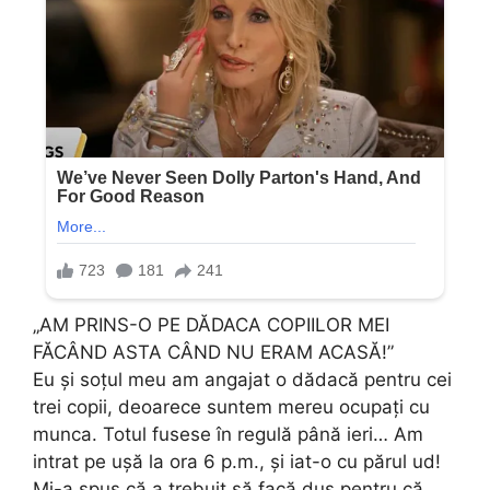
„AM PRINS-O PE DĂDACA COPIILOR MEI
FĂCÂND ASTA CÂND NU ERAM ACASĂ!”
Eu și soțul meu am angajat o dădacă pentru cei
trei copii, deoarece suntem mereu ocupați cu
munca. Totul fusese în regulă până ieri… Am
intrat pe ușă la ora 6 p.m., și iat-o cu părul ud!
Mi-a spus că a trebuit să facă duș pentru că