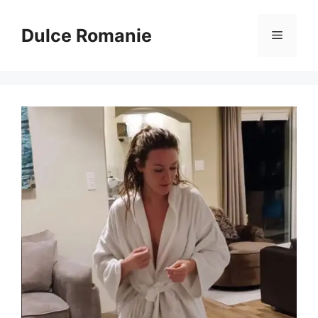
Sari
la
Dulce Romanie
Meniu
conținut