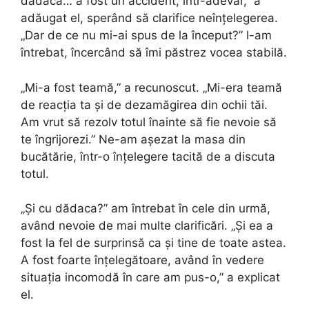
dădaca… a fost un accident, într-adevăr,” a
adăugat el, sperând să clarifice neînțelegerea.
„Dar de ce nu mi-ai spus de la început?” l-am
întrebat, încercând să îmi păstrez vocea stabilă.
„Mi-a fost teamă,” a recunoscut. „Mi-era teamă
de reacția ta și de dezamăgirea din ochii tăi.
Am vrut să rezolv totul înainte să fie nevoie să
te îngrijorezi.” Ne-am așezat la masa din
bucătărie, într-o înțelegere tacită de a discuta
totul.
„Și cu dădaca?” am întrebat în cele din urmă,
având nevoie de mai multe clarificări. „Și ea a
fost la fel de surprinsă ca și tine de toate astea.
A fost foarte înțelegătoare, având în vedere
situația incomodă în care am pus-o,” a explicat
el.