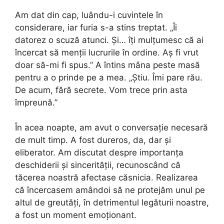
Am dat din cap, luându-i cuvintele în
considerare, iar furia s-a stins treptat. „Îi
datorez o scuză atunci. Și… îți mulțumesc că ai
încercat să menții lucrurile în ordine. Aș fi vrut
doar să-mi fi spus.” A întins mâna peste masă
pentru a o prinde pe a mea. „Știu. Îmi pare rău.
De acum, fără secrete. Vom trece prin asta
împreună.”
În acea noapte, am avut o conversație necesară
de mult timp. A fost dureros, da, dar și
eliberator. Am discutat despre importanța
deschiderii și sincerității, recunoscând că
tăcerea noastră afectase căsnicia. Realizarea
că încercasem amândoi să ne protejăm unul pe
altul de greutăți, în detrimentul legăturii noastre,
a fost un moment emoționant.