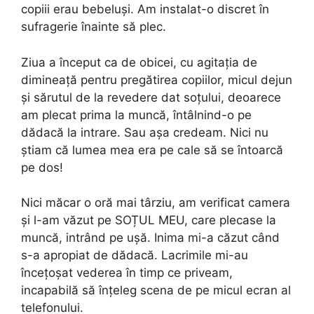
copiii erau bebeluși. Am instalat-o discret în
sufragerie înainte să plec.
Ziua a început ca de obicei, cu agitația de
dimineață pentru pregătirea copiilor, micul dejun
și sărutul de la revedere dat soțului, deoarece
am plecat prima la muncă, întâlnind-o pe
dădacă la intrare. Sau așa credeam. Nici nu
știam că lumea mea era pe cale să se întoarcă
pe dos!
Nici măcar o oră mai târziu, am verificat camera
și l-am văzut pe SOȚUL MEU, care plecase la
muncă, intrând pe ușă. Inima mi-a căzut când
s-a apropiat de dădacă. Lacrimile mi-au
încețoșat vederea în timp ce priveam,
incapabilă să înțeleg scena de pe micul ecran al
telefonului.