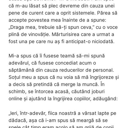
că m-au lăsat să plec devreme din cauza unei
pene de curent care a oprit sistemele. Părea să
accepte povestea mea înainte de a spune:
„Draga mea, trebuie să-ți spun ceva,” cu o voce
plină de vinovăție. Mărturisirea care a urmat a
fost una pe care nu aș fi anticipat-o niciodată.
Mi-a spus că îi fusese teamă să-mi spună
adevărul, că fusese concediat acum o
săptămână din cauza reducerilor de personal.
Soțul meu a spus că nu voia să mă îngrijoreze și
a decis să pretindă că merge la muncă. În
schimb, se întorcea acasă, căutând joburi
online și ajutând la îngrijirea copiilor, adăugând:
„Ieri, într-adevăr, fiica noastră a vărsat lapte pe
dădacă, așa că i-am spus să meargă să se
spele cât timp eram acolo să am grijă de copii,