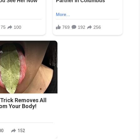
in
 Trick Removes All
rom Your Body!
00
152