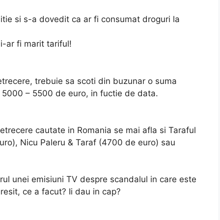
itie si s-a dovedit ca ar fi consumat droguri la
ar fi marit tariful!
 petrecere, trebuie sa scoti din buzunar o suma
e 5000 – 5500 de euro, in fuctie de data.
petrecere cautate in Romania se mai afla si Taraful
ro), Nicu Paleru & Taraf (4700 de euro) sau
adrul unei emisiuni TV despre scandalul in care este
resit, ce a facut? Ii dau in cap?