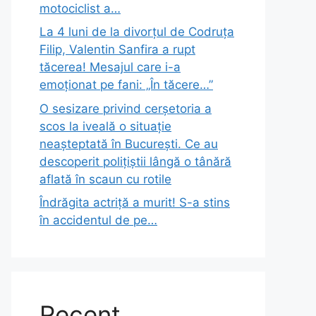
motociclist a…
La 4 luni de la divorțul de Codruța
Filip, Valentin Sanfira a rupt
tăcerea! Mesajul care i-a
emoționat pe fani: „În tăcere…”
O sesizare privind cerșetoria a
scos la iveală o situație
neașteptată în București. Ce au
descoperit polițiștii lângă o tânără
aflată în scaun cu rotile
Îndrăgita actriță a murit! S-a stins
în accidentul de pe…
Recent