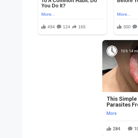
10 h 14 m
This Simple
Parasites F
More
284
1