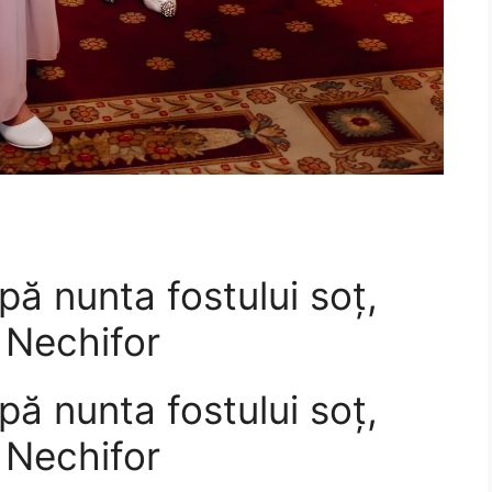
upă nunta fostului soț,
 Nechifor
upă nunta fostului soț,
 Nechifor