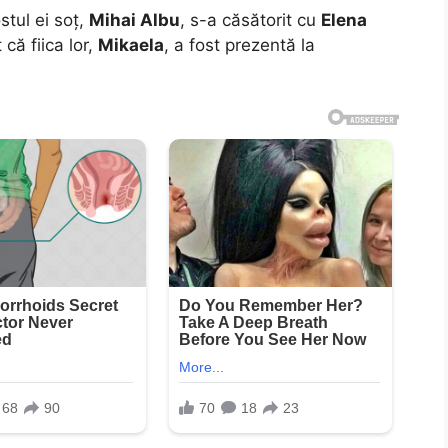
stul ei soț,
Mihai Albu
, s-a căsătorit cu
Elena
că fiica lor,
Mikaela
, a fost prezentă la