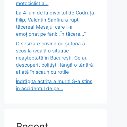
motociclist a…
La 4 luni de la divorțul de Codruța
Filip, Valentin Sanfira a rupt
tăcerea! Mesajul care i-a
emoționat pe fani: „În tăcere…”
O sesizare privind cerșetoria a
scos la iveală o situație
neașteptată în București. Ce au
descoperit polițiștii lângă o tânără
aflată în scaun cu rotile
Îndrăgita actriță a murit! S-a stins
în accidentul de pe…
Recent