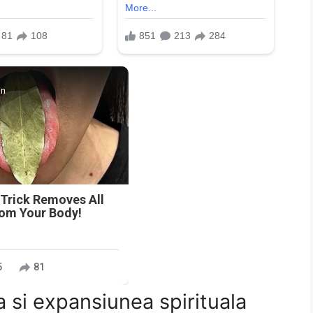
in
 Trick Removes All
rom Your Body!
5
81
a si expansiunea spirituala