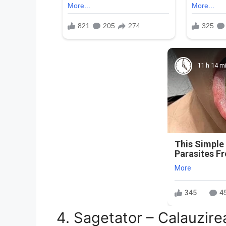
11 h 14 m
This Simple
Parasites F
More
345
4
4. Sagetator – Calauzire