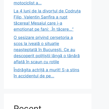
motociclist a…
La 4 luni de la divorțul de Codruța
Filip, Valentin Sanfira a rupt
tăcerea! Mesajul care i-a
emoționat pe fani: „În tăcere…”
O sesizare privind cerșetoria a
scos la iveală o situație
neașteptată în București. Ce au
descoperit polițiștii lângă o tânără
aflată în scaun cu rotile
Îndrăgita actriță a murit! S-a stins
în accidentul de pe…
Recent