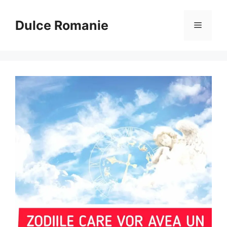
Sari
la
Dulce Romanie
Meniu
conținut