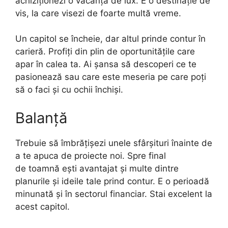
achiziționezi o vacanță de lux. E o destinație de
vis, la care visezi de foarte multă vreme.
Un capitol se încheie, dar altul prinde contur în
carieră. Profiți din plin de oportunitățile care
apar în calea ta. Ai șansa să descoperi ce te
pasionează sau care este meseria pe care poți
să o faci și cu ochii închiși.
Balanță
Trebuie să îmbrățișezi unele sfârșituri înainte de
a te apuca de proiecte noi. Spre final
de toamnă ești avantajat și multe dintre
planurile și ideile tale prind contur. E o perioadă
minunată și în sectorul financiar. Stai excelent la
acest capitol.