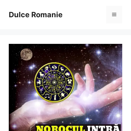
Sari
la
Dulce Romanie
Meniu
conținut