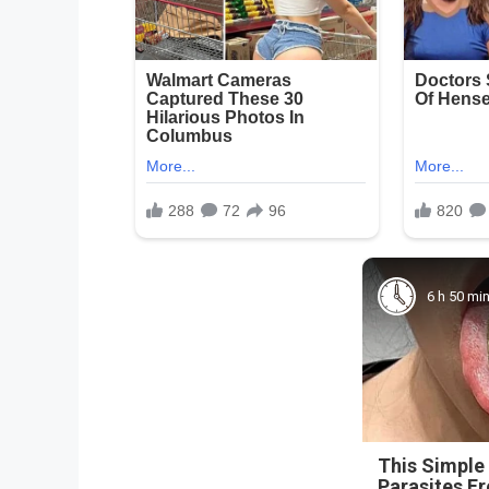
6 h 50 mi
This Simple
Parasites F