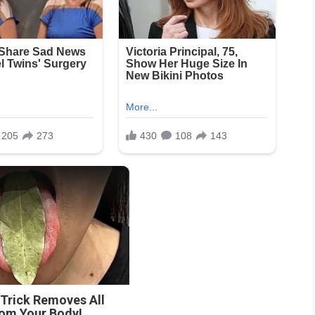
n
 Trick Removes All
rom Your Body!