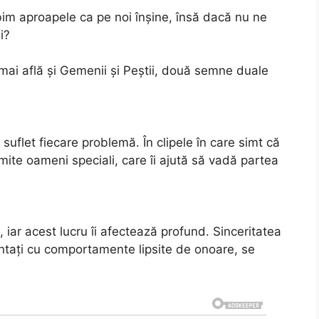
bim aproapele ca pe noi înșine, însă dacă nu ne
i?
e mai află și Gemenii și Peștii, două semne duale
uflet fiecare problemă. În clipele în care simt că
mite oameni speciali, care îi ajută să vadă partea
 iar acest lucru îi afectează profund. Sinceritatea
ntați cu comportamente lipsite de onoare, se