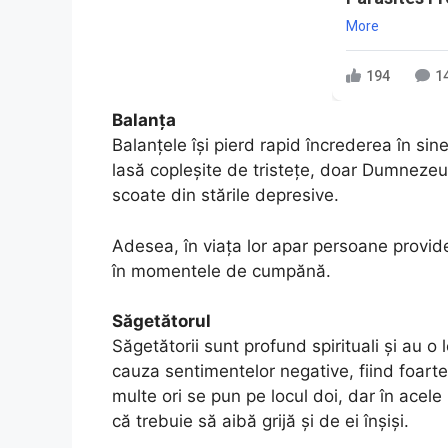
More
194
1
Balanța
Balanțele își pierd rapid încrederea în sin
lasă copleșite de tristețe, doar Dumnezeu 
scoate din stările depresive.
Adesea, în viața lor apar persoane providen
în momentele de cumpănă.
Săgetătorul
Săgetătorii sunt profund spirituali și au o
cauza sentimentelor negative, fiind foarte
multe ori se pun pe locul doi, dar în acel
că trebuie să aibă grijă și de ei înșiși.