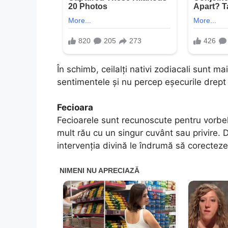
În schimb, ceilalți nativi zodiacali sunt ma
sentimentele și nu percep eșecurile drept 
Fecioara
Fecioarele sunt recunoscute pentru vorbel
mult rău cu un singur cuvânt sau privire. De
intervenția divină le îndrumă să corecteze 