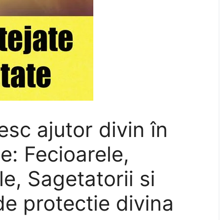
esc ajutor divin în
e: Fecioarele,
e, Sagetatorii si
de protectie divina