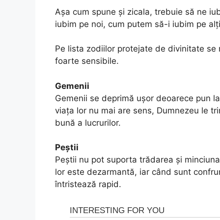
Așa cum spune și zicala, trebuie să ne iu
iubim pe noi, cum putem să-i iubim pe alți
Pe lista zodiilor protejate de divinitate s
foarte sensibile.
Gemenii
Gemenii se deprimă ușor deoarece pun la s
viața lor nu mai are sens, Dumnezeu le tri
bună a lucrurilor.
Peștii
Peștii nu pot suporta trădarea și minciuna,
lor este dezarmantă, iar când sunt confru
întristează rapid.