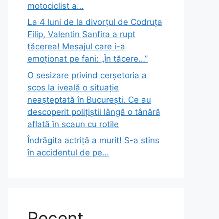
motociclist a…
La 4 luni de la divorțul de Codruța
Filip, Valentin Sanfira a rupt
tăcerea! Mesajul care i-a
emoționat pe fani: „În tăcere…”
O sesizare privind cerșetoria a
scos la iveală o situație
neașteptată în București. Ce au
descoperit polițiștii lângă o tânără
aflată în scaun cu rotile
Îndrăgita actriță a murit! S-a stins
în accidentul de pe…
Recent