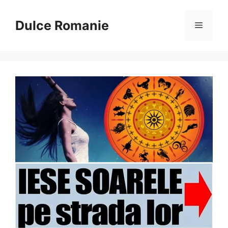
Sari
la
Dulce Romanie
Meniu
conținut