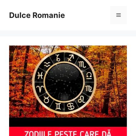
Sari
la
Dulce Romanie
Meniu
conținut