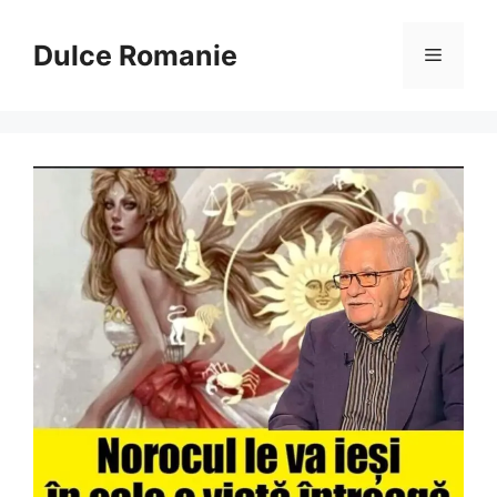
Sari
la
Dulce Romanie
Meniu
conținut