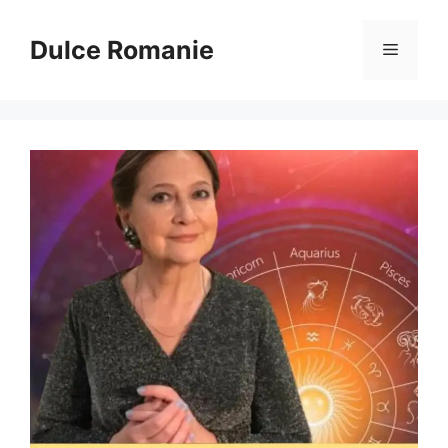
Sari
la
Dulce Romanie
Meniu
conținut