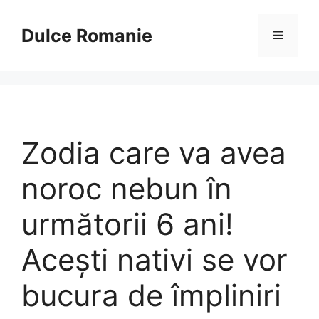
Sari
la
Dulce Romanie
Meniu
conținut
Zodia care va avea
noroc nebun în
următorii 6 ani!
Acești nativi se vor
bucura de împliniri