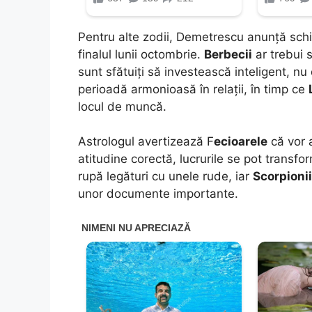
Pentru alte zodii, Demetrescu anunță schim
finalul lunii octombrie.
Berbecii
ar trebui s
sunt sfătuiți să investească inteligent, 
perioadă armonioasă în relații, în timp ce
locul de muncă.
Astrologul avertizează F
ecioarele
că vor 
atitudine corectă, lucrurile se pot transfo
rupă legături cu unele rude, iar
Scorpionii
unor documente importante.