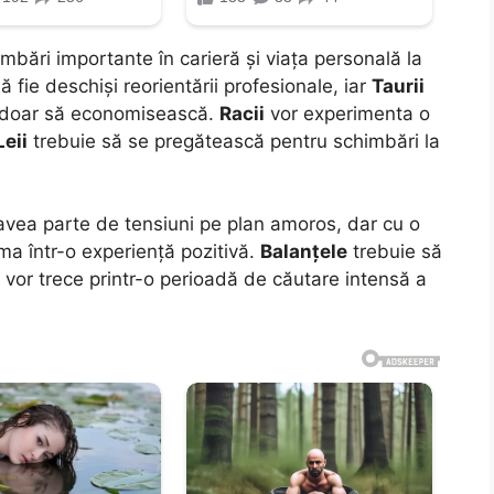
bări importante în carieră și viața personală la
ă fie deschiși reorientării profesionale, iar
Taurii
nu doar să economisească.
Racii
vor experimenta o
Leii
trebuie să se pregătească pentru schimbări la
avea parte de tensiuni pe plan amoros, dar cu o
rma într-o experiență pozitivă.
Balanțele
trebuie să
vor trece printr-o perioadă de căutare intensă a