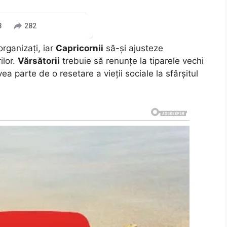
8
282
organizați, iar
Capricornii
să-și ajusteze
ilor.
Vărsătorii
trebuie să renunțe la tiparele vechi
ea parte de o resetare a vieții sociale la sfârșitul