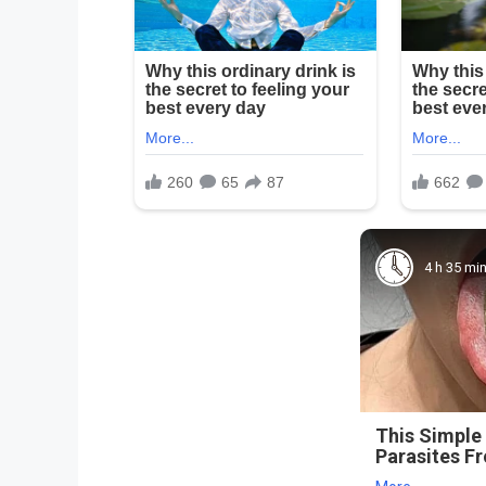
4 h 35 mi
This Simple
Parasites F