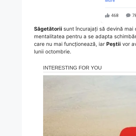
More
468
7
Săgetătorii
sunt încurajați să devină mai 
mentalitatea pentru a se adapta schimbăr
care nu mai funcționează, iar
Peștii
vor av
lunii octombrie.