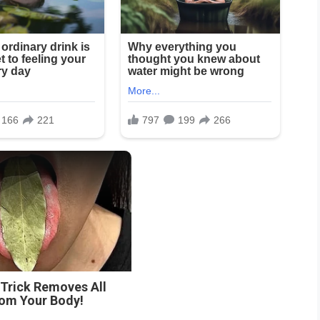
n
 Trick Removes All
rom Your Body!