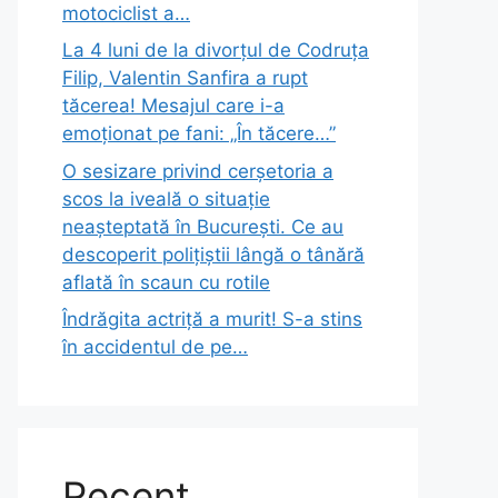
motociclist a…
La 4 luni de la divorțul de Codruța
Filip, Valentin Sanfira a rupt
tăcerea! Mesajul care i-a
emoționat pe fani: „În tăcere…”
O sesizare privind cerșetoria a
scos la iveală o situație
neașteptată în București. Ce au
descoperit polițiștii lângă o tânără
aflată în scaun cu rotile
Îndrăgita actriță a murit! S-a stins
în accidentul de pe…
Recent