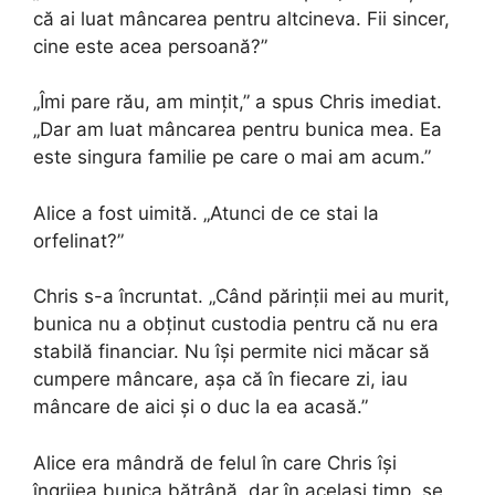
că ai luat mâncarea pentru altcineva. Fii sincer,
cine este acea persoană?”
„Îmi pare rău, am mințit,” a spus Chris imediat.
„Dar am luat mâncarea pentru bunica mea. Ea
este singura familie pe care o mai am acum.”
Alice a fost uimită. „Atunci de ce stai la
orfelinat?”
Chris s-a încruntat. „Când părinții mei au murit,
bunica nu a obținut custodia pentru că nu era
stabilă financiar. Nu își permite nici măcar să
cumpere mâncare, așa că în fiecare zi, iau
mâncare de aici și o duc la ea acasă.”
Alice era mândră de felul în care Chris își
îngrijea bunica bătrână, dar în același timp, se