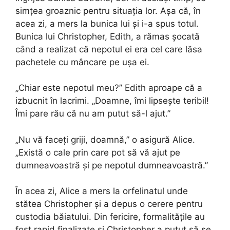
simțea groaznic pentru situația lor. Așa că, în
acea zi, a mers la bunica lui și i-a spus totul.
Bunica lui Christopher, Edith, a rămas șocată
când a realizat că nepotul ei era cel care lăsa
pachetele cu mâncare pe ușa ei.
„Chiar este nepotul meu?” Edith aproape că a
izbucnit în lacrimi. „Doamne, îmi lipsește teribil!
Îmi pare rău că nu am putut să-l ajut.”
„Nu vă faceți griji, doamnă,” o asigură Alice.
„Există o cale prin care pot să vă ajut pe
dumneavoastră și pe nepotul dumneavoastră.”
În acea zi, Alice a mers la orfelinatul unde
stătea Christopher și a depus o cerere pentru
custodia băiatului. Din fericire, formalitățile au
fost rapid finalizate și Christopher a putut să se