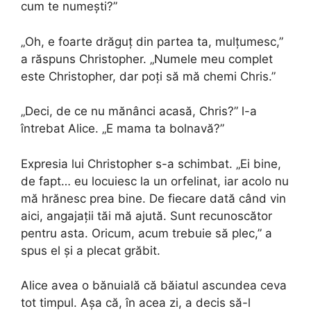
cum te numești?”
„Oh, e foarte drăguț din partea ta, mulțumesc,”
a răspuns Christopher. „Numele meu complet
este Christopher, dar poți să mă chemi Chris.”
„Deci, de ce nu mănânci acasă, Chris?” l-a
întrebat Alice. „E mama ta bolnavă?”
Expresia lui Christopher s-a schimbat. „Ei bine,
de fapt… eu locuiesc la un orfelinat, iar acolo nu
mă hrănesc prea bine. De fiecare dată când vin
aici, angajații tăi mă ajută. Sunt recunoscător
pentru asta. Oricum, acum trebuie să plec,” a
spus el și a plecat grăbit.
Alice avea o bănuială că băiatul ascundea ceva
tot timpul. Așa că, în acea zi, a decis să-l