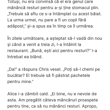
Totuși, nu era convinsă că el era genul care
mănâncă resturi pentru a-și ține stomacul plin.
„Trebuie să aflu ce s-a întâmplat cu acest băiat.
La urma urmei, nu pare a fi un copil fără
adăpost,” și-a spus ea în timp ce îl urmărea.
În zilele următoare, a așteptat să-l vadă din nou
și când a venit a treia zi, l-a întâlnit la
restaurant. „Bună, ești aici pentru resturi?” l-a
întrebat ea blând.
„Da!” a răspuns Chris vesel. „Poți să-l chemi pe
bucătar? El trebuie să fi păstrat pachetele
pentru mine.”
Alice i-a zâmbit cald. „Ei bine, nu e nevoie de
asta. Am pregătit câteva mâncăruri proaspete
pentru tine, ca să nu mănânci resturi. Apropo,