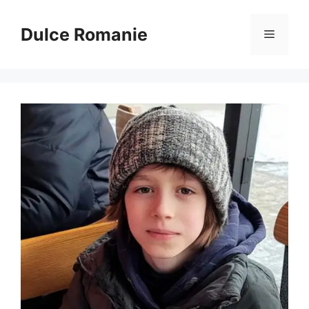
Sari
la
Dulce Romanie
Meniu
conținut