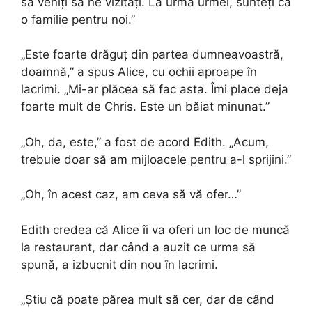
să veniți să ne vizitați. La urma urmei, sunteți ca
o familie pentru noi.”
„Este foarte drăguț din partea dumneavoastră,
doamnă,” a spus Alice, cu ochii aproape în
lacrimi. „Mi-ar plăcea să fac asta. Îmi place deja
foarte mult de Chris. Este un băiat minunat.”
„Oh, da, este,” a fost de acord Edith. „Acum,
trebuie doar să am mijloacele pentru a-l sprijini.”
„Oh, în acest caz, am ceva să vă ofer…”
Edith credea că Alice îi va oferi un loc de muncă
la restaurant, dar când a auzit ce urma să
spună, a izbucnit din nou în lacrimi.
„Știu că poate părea mult să cer, dar de când