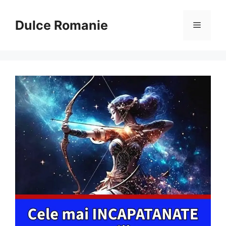
Sari
la
Dulce Romanie
Meniu
conținut