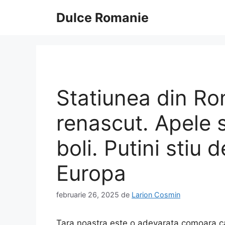
Sari
Dulce Romanie
la
conținut
Statiunea din Ro
renascut. Apele 
boli. Putini stiu 
Europa
februarie 26, 2025
de
Larion Cosmin
Tara noastra este o adevarata comoara can