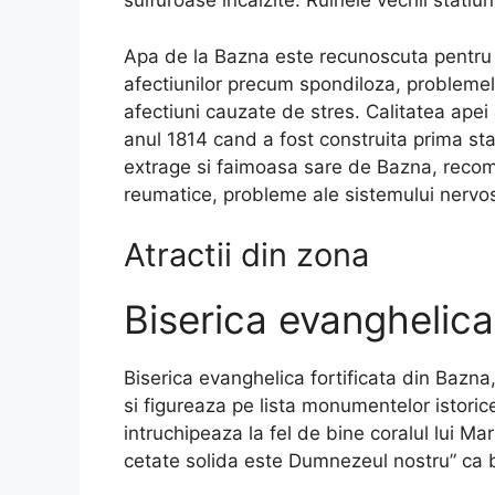
sulfuroase incalzite. Ruinele vechii statiun
Apa de la Bazna este recunoscuta pentru p
afectiunilor precum spondiloza, problemel
afectiuni cauzate de stres. Calitatea apei
anul 1814 cand a fost construita prima st
extrage si faimoasa sare de Bazna, recoma
reumatice, probleme ale sistemului nervos 
Atractii din zona
Biserica evanghelica 
Biserica evanghelica fortificata din Bazna,
si figureaza pe lista monumentelor istoric
intruchipeaza la fel de bine coralul lui Mar
cetate solida este Dumnezeul nostru” ca bis