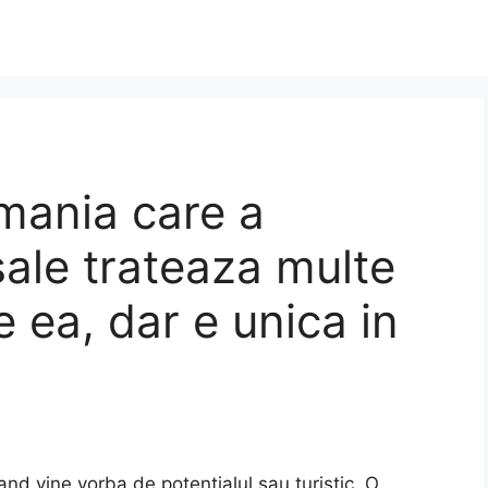
mania care a
sale trateaza multe
de ea, dar e unica in
d vine vorba de potentialul sau turistic. O