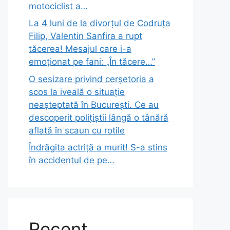
motociclist a…
La 4 luni de la divorțul de Codruța
Filip, Valentin Sanfira a rupt
tăcerea! Mesajul care i-a
emoționat pe fani: „În tăcere…”
O sesizare privind cerșetoria a
scos la iveală o situație
neașteptată în București. Ce au
descoperit polițiștii lângă o tânără
aflată în scaun cu rotile
Îndrăgita actriță a murit! S-a stins
în accidentul de pe…
Recent