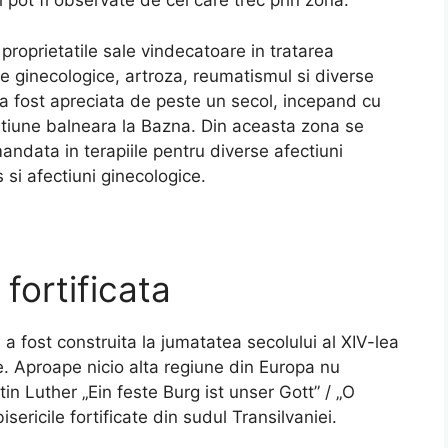
i pot fi observate de cei care trec prin zona.
roprietatile sale vindecatoare in tratarea
e ginecologice, artroza, reumatismul si diverse
 a fost apreciata de peste un secol, incepand cu
atiune balneara la Bazna. Din aceasta zona se
ndata in terapiile pentru diverse afectiuni
si afectiuni ginecologice.
fortificata
 a fost construita la jumatatea secolului al XIV-lea
e. Aproape nicio alta regiune din Europa nu
tin Luther „Ein feste Burg ist unser Gott” / „O
ericile fortificate din sudul Transilvaniei.