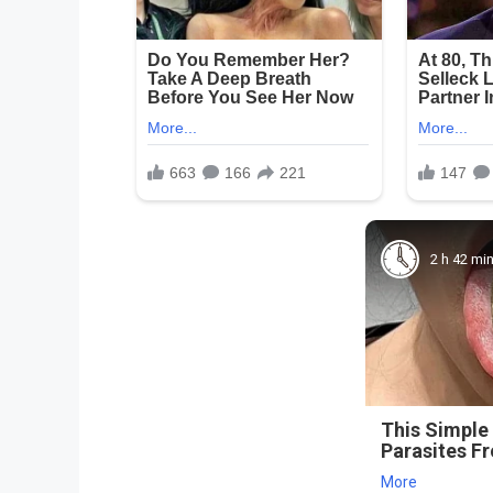
2 h 42 mi
This Simple
Parasites F
More