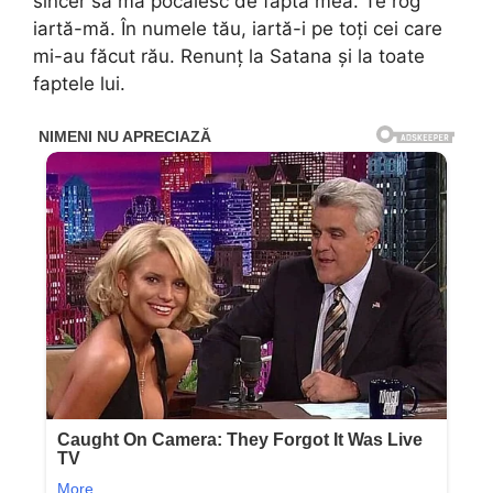
sincer să mă pocăiesc de fapta mea. Te rog
iartă-mă. În numele tău, iartă-i pe toți cei care
mi-au făcut rău. Renunț la Satana și la toate
faptele lui.