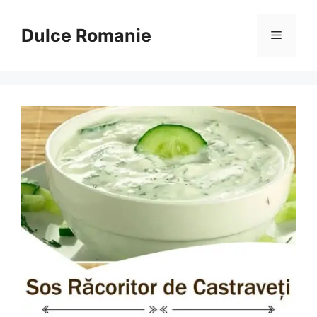
Sari
la
Dulce Romanie
Meniu
conținut