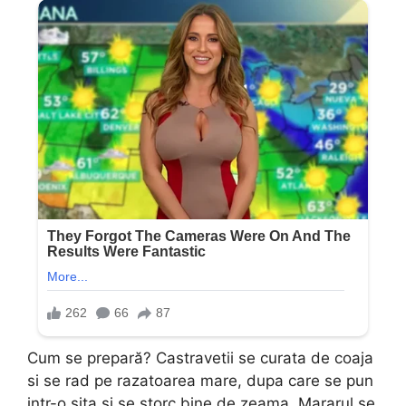
Cum se prepară? Castravetii se curata de coaja
si se rad pe razatoarea mare, dupa care se pun
intr-o sita si se storc bine de zeama. Mararul se