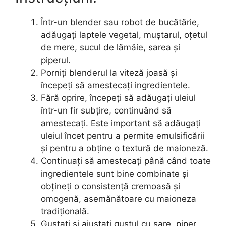
Într-un blender sau robot de bucătărie,
adăugați laptele vegetal, muștarul, oțetul
de mere, sucul de lămâie, sarea și
piperul.
Porniți blenderul la viteză joasă și
începeți să amestecați ingredientele.
Fără oprire, începeți să adăugați uleiul
într-un fir subțire, continuând să
amestecați. Este important să adăugați
uleiul încet pentru a permite emulsificării
și pentru a obține o textură de maioneză.
Continuați să amestecați până când toate
ingredientele sunt bine combinate și
obțineți o consistență cremoasă și
omogenă, asemănătoare cu maioneza
tradițională.
Gustați și ajustați gustul cu sare, piper