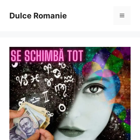
Sari
la
Dulce Romanie
Meniu
conținut