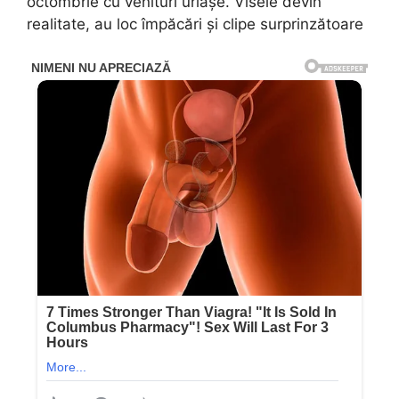
octombrie cu venituri uriașe. Visele devin
realitate, au loc împăcări și clipe surprinzătoare