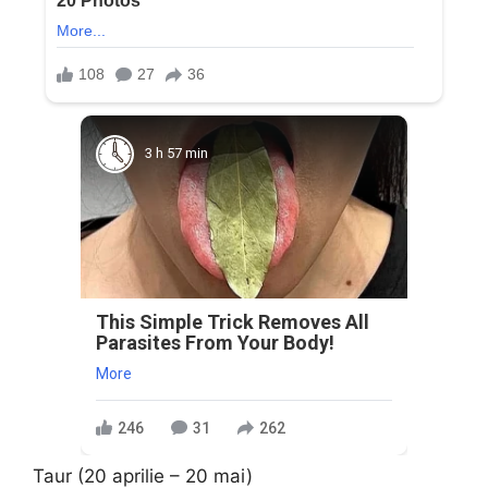
3 h 57 min
This Simple Trick Removes All
Parasites From Your Body!
More
246
31
262
Taur (20 aprilie – 20 mai)