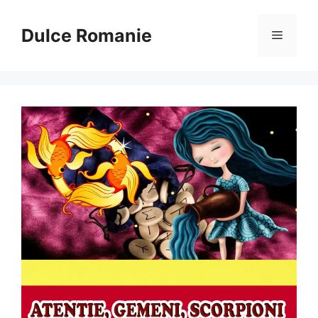
Sari
la
Dulce Romanie
Meniu
conținut