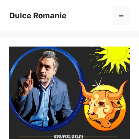
Sari
la
Dulce Romanie
Meniu
conținut