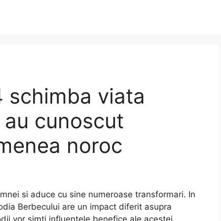
 schimba viata
u au cunoscut
emenea noroc
nei si aduce cu sine numeroase transformari. In
odia Berbecului are un impact diferit asupra
ii vor simti influentele benefice ale acestei