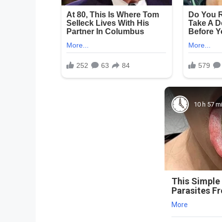
10 h 57 m
This Simple
Parasites F
More