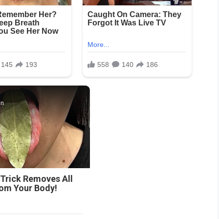
in
 Trick Removes All
rom Your Body!