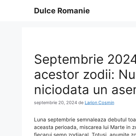
Sari
Dulce Romanie
la
conținut
Septembrie 2024
acestor zodii: N
niciodata un as
septembrie 20, 2024
de
Larion Cosmin
Luna septembrie semnaleaza debutul toam
aceasta perioada, miscarea lui Marte in z
fiecarui semn zodiacal. Totusi, anumite zod