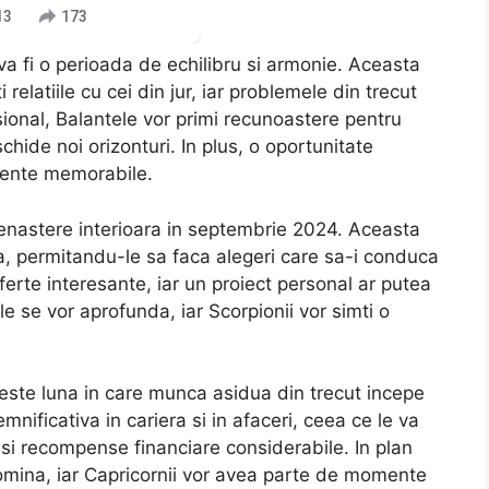
13
173
a fi o perioada de echilibru si armonie. Aceasta
relatiile cu cei din jur, iar problemele din trecut
esional, Balantele vor primi recunoastere pentru
chide noi orizonturi. In plus, o oportunitate
riente memorabile.
renastere interioara in septembrie 2024. Aceasta
a, permitandu-le sa faca alegeri care sa-i conduca
ferte interesante, iar un proiect personal ar putea
ile se vor aprofunda, iar Scorpionii vor simti o
este luna in care munca asidua din trecut incepe
nificativa in cariera si in afaceri, ceea ce le va
 si recompense financiare considerabile. In plan
domina, iar Capricornii vor avea parte de momente