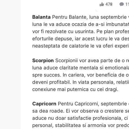
478
1
Balanta
Pentru Balante, luna septembrie v
luna le va aduce ocazia de a-si imbunatati 
vor fi rezolvate cu usurinta. Pe plan prof
eforturile depuse, iar acest lucru le va des
neasteptata de calatorie le va oferi expe
Scorpion
Scorpionii vor avea parte de o 
luna aduce claritate mentala si emotional
spre succes. In cariera, vor beneficia de o
deveni profitabil. In viata personala, relati
conexiune mai puternica cu cei dragi.
Capricorn
Pentru Capricorni, septembrie 
sa dea roade. Ei vor observa o crestere sem
aduce nu doar satisfactie profesionala, ci
personal, stabilitatea si armonia vor pre