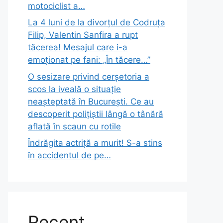
motociclist a…
La 4 luni de la divorțul de Codruța
Filip, Valentin Sanfira a rupt
tăcerea! Mesajul care i-a
emoționat pe fani: „În tăcere…”
O sesizare privind cerșetoria a
scos la iveală o situație
neașteptată în București. Ce au
descoperit polițiștii lângă o tânără
aflată în scaun cu rotile
Îndrăgita actriță a murit! S-a stins
în accidentul de pe…
Recent