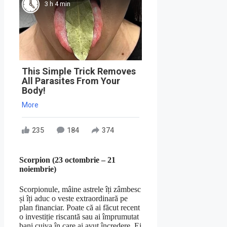
3 h 4 min
This Simple Trick Removes
All Parasites From Your
Body!
More
235
184
374
Scorpion (23 octombrie – 21
noiembrie)
Scorpionule, mâine astrele îți zâmbesc
și îți aduc o veste extraordinară pe
plan financiar. Poate că ai făcut recent
o investiție riscantă sau ai împrumutat
bani cuiva în care ai avut încredere. Ei