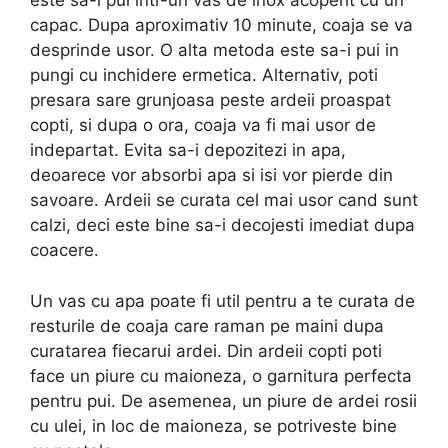
este sa-i pui intr-un vas de inox acoperit cu un
capac. Dupa aproximativ 10 minute, coaja se va
desprinde usor. O alta metoda este sa-i pui in
pungi cu inchidere ermetica. Alternativ, poti
presara sare grunjoasa peste ardeii proaspat
copti, si dupa o ora, coaja va fi mai usor de
indepartat. Evita sa-i depozitezi in apa,
deoarece vor absorbi apa si isi vor pierde din
savoare. Ardeii se curata cel mai usor cand sunt
calzi, deci este bine sa-i decojesti imediat dupa
coacere.
Un vas cu apa poate fi util pentru a te curata de
resturile de coaja care raman pe maini dupa
curatarea fiecarui ardei. Din ardeii copti poti
face un piure cu maioneza, o garnitura perfecta
pentru pui. De asemenea, un piure de ardei rosii
cu ulei, in loc de maioneza, se potriveste bine