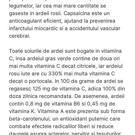
legumelor, iar cea mai mare cantitate se
gaseste in ardeii rosii. Capsaicina este un
anticoagulant eficient, ajutand la prevenirea
infarctului miocardic si a accidentului vascular
cerebral.
Toate soiurile de ardei sunt bogate in vitamina
C, insa ardeiul gras verde contine de doua ori
mai multa vitamina C decat citricele, iar ardeiul
rosu iute are cu 330% mai multa vitamina C
decat o portocala. In 100 de grame de ardei se
regasesc 125 mg de vitamina C, adica 100% din
doza zilnica recomandata. De asemenea, ardeii
contin 0,8 mg de vitamina B6 si 0,45 mg de
vitamina K. Vitamina A este prezenta sub forma
beta-carotenului, un antioxidant puternic care
combate efectele radicalilor liberi si reduce
daunele asupra arterelor, nervilor si tesuturilor.