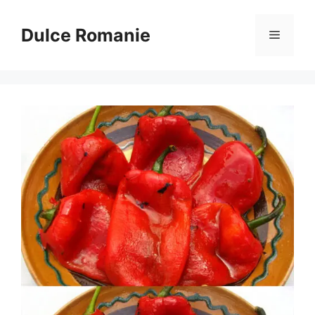
Sari
la
Dulce Romanie
Meniu
conținut