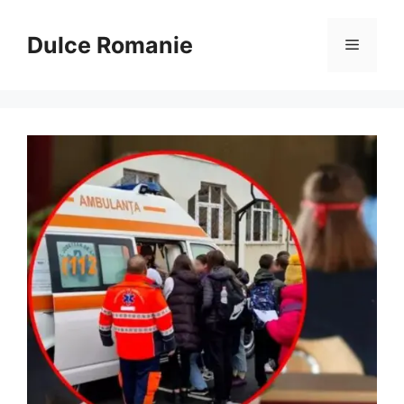
Sari
la
Dulce Romanie
Meniu
conținut