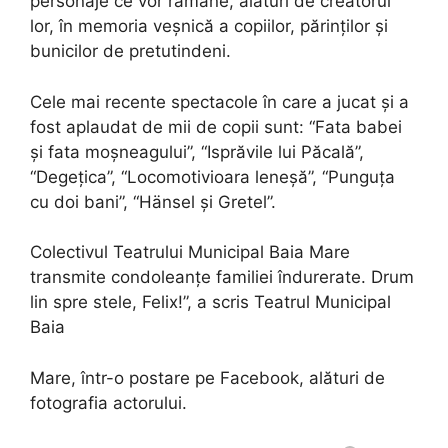
personaje ce vor rămâne, alături de creatorul
lor, în memoria veșnică a copiilor, părinților și
bunicilor de pretutindeni.
Cele mai recente spectacole în care a jucat și a
fost aplaudat de mii de copii sunt: “Fata babei
și fata moșneagului”, “Isprăvile lui Păcală”,
“Degețica”, “Locomotivioara leneșă”, “Punguța
cu doi bani”, “Hänsel și Gretel”.
Colectivul Teatrului Municipal Baia Mare
transmite condoleanțe familiei îndurerate. Drum
lin spre stele, Felix!”, a scris Teatrul Municipal
Baia
Mare, într-o postare pe Facebook, alături de
fotografia actorului.