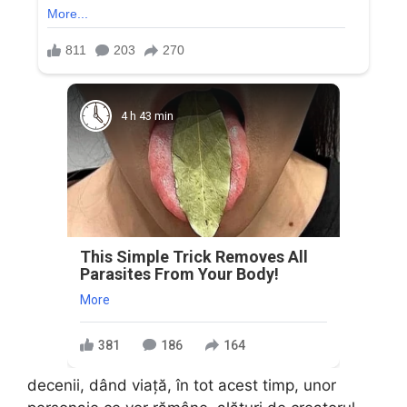
4 h 43 min
This Simple Trick Removes All
Parasites From Your Body!
More
381
186
164
decenii, dând viață, în tot acest timp, unor