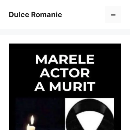
Sari
la
Dulce Romanie
Meniu
conținut