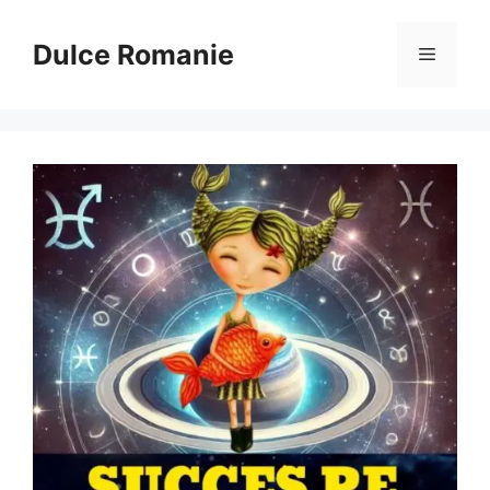
Sari
la
Dulce Romanie
Meniu
conținut