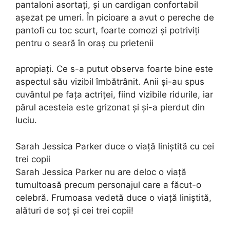
pantaloni asortați, și un cardigan confortabil
așezat pe umeri. În picioare a avut o pereche de
pantofi cu toc scurt, foarte comozi și potriviți
pentru o seară în oraș cu prietenii
apropiați. Ce s-a putut observa foarte bine este
aspectul său vizibil îmbătrânit. Anii și-au spus
cuvântul pe fața actriței, fiind vizibile ridurile, iar
părul acesteia este grizonat și și-a pierdut din
luciu.
Sarah Jessica Parker duce o viață liniștită cu cei
trei copii
Sarah Jessica Parker nu are deloc o viață
tumultoasă precum personajul care a făcut-o
celebră. Frumoasa vedetă duce o viață liniștită,
alături de soț și cei trei copii!