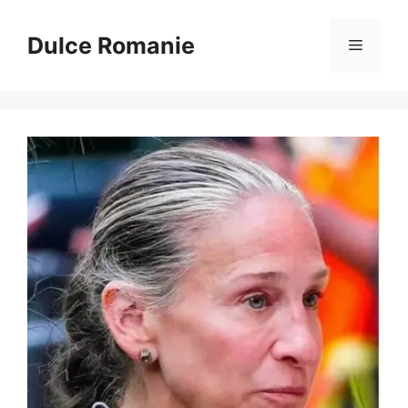
Sari
la
Dulce Romanie
Meniu
conținut