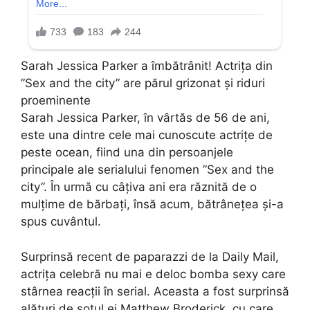
Sarah Jessica Parker a îmbătrânit! Actrița din
”Sex and the city” are părul grizonat și riduri
proeminente
Sarah Jessica Parker, în vârtăs de 56 de ani,
este una dintre cele mai cunoscute actrițe de
peste ocean, fiind una din persoanjele
principale ale serialului fenomen ”Sex and the
city”. În urmă cu câțiva ani era răznită de o
mulțime de bărbați, însă acum, bătrânețea și-a
spus cuvântul.
Surprinsă recent de paparazzi de la Daily Mail,
actrița celebră nu mai e deloc bomba sexy care
stârnea reacții în serial. Aceasta a fost surprinsă
alături de soțul ei Matthew Broderick, cu care