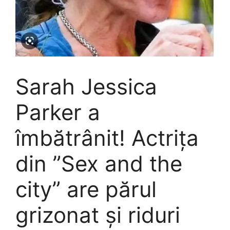
Sarah Jessica
Parker a
îmbătrânit! Actrița
din ”Sex and the
city” are părul
grizonat și riduri