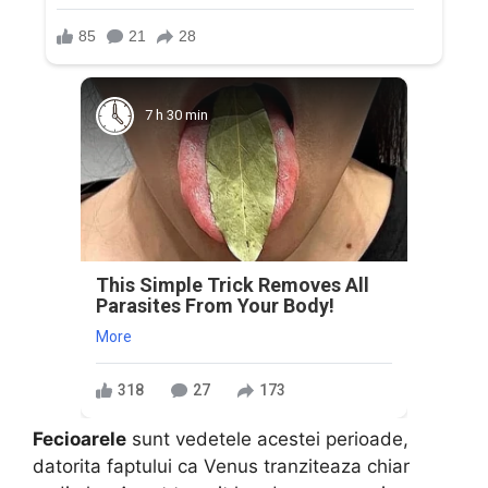
7 h 30 min
This Simple Trick Removes All
Parasites From Your Body!
More
318
27
173
Fecioarele
sunt vedetele acestei perioade,
datorita faptului ca Venus tranziteaza chiar