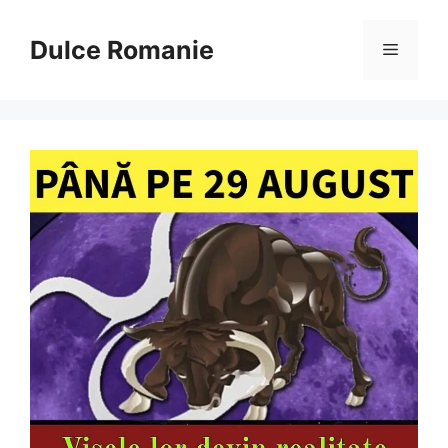
Sari
la
Dulce Romanie
Meniu
conținut