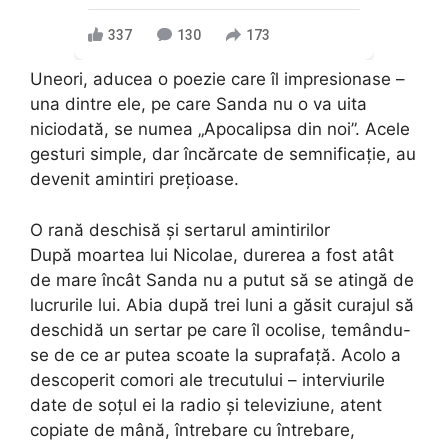
337
130
173
Uneori, aducea o poezie care îl impresionase –
una dintre ele, pe care Sanda nu o va uita
niciodată, se numea „Apocalipsa din noi”. Acele
gesturi simple, dar încărcate de semnificație, au
devenit amintiri prețioase.
O rană deschisă și sertarul amintirilor
După moartea lui Nicolae, durerea a fost atât
de mare încât Sanda nu a putut să se atingă de
lucrurile lui. Abia după trei luni a găsit curajul să
deschidă un sertar pe care îl ocolise, temându-
se de ce ar putea scoate la suprafață. Acolo a
descoperit comori ale trecutului – interviurile
date de soțul ei la radio și televiziune, atent
copiate de mână, întrebare cu întrebare,