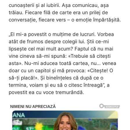
cunoașterii și al iubirii. Așa comunicau, așa
trăiau. Fiecare filă de carte era un prilej de
conversație, fiecare vers – o emoție împărtășită.
„El mi-a povestit o mulțime de lucruri. Vorbea
atât de frumos despre colegii lui. Știi ce-mi
lipsește cel mai mult acum? Faptul că nu mai
vine cineva să-mi spună: «Trebuie să citești
asta». Nu-mi aducea toată cartea, nu… venea
doar cu un capitol și mă provoca: «Citește! O
să-ți placă!». Și bineînțeles că după ce o
termina, voiam și eu să o citesc întreagă”, a
povestit ea cu voce tremurândă.