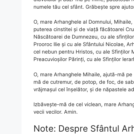
numele tău cel sfânt. Grăbeşte spre ajuto
O, mare Arhanghele al Domnului, Mihaile, p
puterea cinstitei şi de viaţă făcătoarei Cr
Născătoarei de Dumnezeu, cu ale sfinţilor î
Prooroc Ilie şi cu ale Sfântului Nicolae, Ar
cel nebun pentru Hristos, cu ale Sfinţilor 
Preacuvioşilor Părinţi, cu ale Sfinţilor Ierar
O, mare Arhanghele Mihaile, ajută-mă pe 
mă de cutremur, de potop, de foc, de sab
vrăjmaşul cel înşelător, şi de năpastele a
Izbăveşte-mă de cel viclean, mare Arhangh
vecii vecilor. Amin.
Note: Despre Sfântul Ar