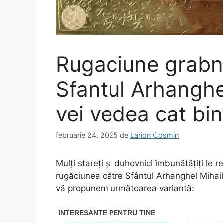
Rugaciune grabni
Sfantul Arhanghe
vei vedea cat bi
februarie 24, 2025
de
Larion Cosmin
Mulţi stareţi şi duhovnici îmbunătăţiţi le 
rugăciunea către Sfântul Arhanghel Mihail.
vă propunem următoarea variantă: