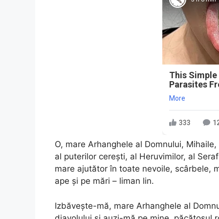
This Simple
Parasites F
More
333
1
O, mare Arhanghele al Domnului, Mihaile, 
al puterilor cereşti, al Heruvimilor, al Serafi
mare ajutător în toate nevoile, scârbele, mâ
ape şi pe mări – liman lin.
Izbăveşte-mă, mare Arhanghele al Domnului
diavolului şi auzi-mă pe mine, păcătosul 