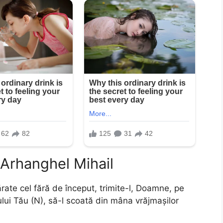
 Arhanghel Mihail
te cel fără de început, trimite-l, Doamne, pe
ului Tău (N), să-l scoată din mâna vrăjmaşilor