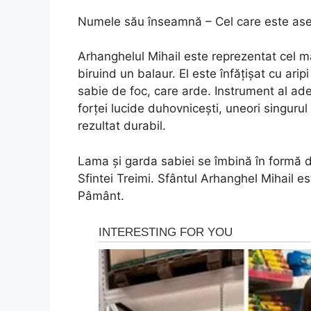
Numele său înseamnă – Cel care este a
Arhanghelul Mihail este reprezentat cel m
biruind un balaur. El este înfăţişat cu arip
sabie de foc, care arde. Instrument al adev
forţei lucide duhovniceşti, uneori singuru
rezultat durabil.
Lama şi garda sabiei se îmbină în formă d
Sfintei Treimi. Sfântul Arhanghel Mihail est
Pâmânt.