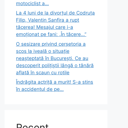
motociclist a…
La 4 luni de la divorțul de Codruța
Filip, Valentin Sanfira a rupt
tăcerea! Mesajul care i-a
emoționat pe fani: „În tăcere…”
O sesizare privind cerșetoria a
scos la iveală o situație
neașteptată în București. Ce au
descoperit polițiștii lângă o tânără
aflată în scaun cu rotile
Îndrăgita actriță a murit! S-a stins
în accidentul de pe…
Recent