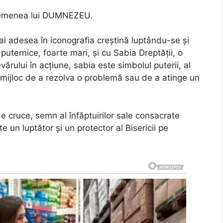
semenea lui DUMNEZEU.
ai adesea în iconografia creştină luptându-se şi
i puternice, foarte mari, şi cu Sabia Dreptăţii, o
ărului în acţiune, sabia este simbolul puterii, al
l mijloc de a rezolva o problemă sau de a atinge un
e cruce, semn al înfăptuirilor sale consacrate
e un luptător şi un protector al Bisericii pe