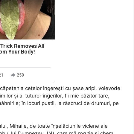
 Trick Removes All
rom Your Body!
21
259
căpetenia cetelor îngereşti cu şase aripi, voievode
milor şi al tuturor îngerilor, fii mie păzitor tare,
hnirile; în locuri pustii, la răscruci de drumuri, pe
, Mihaile, de toate înşelăciunile viclene ale
robul lui Dumnezeu, (N), care mă rog ţie şi chem