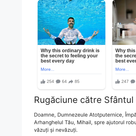
Rugăciune către Sfântul
Doamne, Dumnezeule Atotputernice, Împăra
Arhanghelul Tău, Mihail, spre ajutorul rob
văzuţi şi nevăzuţi.