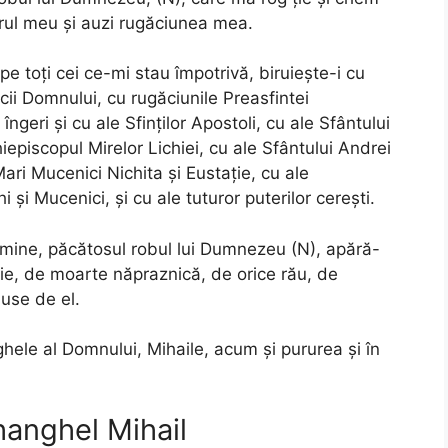
rul meu şi auzi rugăciunea mea.
e toţi cei ce-mi stau împotrivă, biruieşte-i cu
ucii Domnului, cu rugăciunile Preasfintei
ngeri şi cu ale Sfinţilor Apostoli, cu ale Sfântului
hiepiscopul Mirelor Lichiei, cu ale Sfântului Andrei
Mari Mucenici Nichita şi Eustaţie, cu ale
hi şi Mucenici, şi cu ale tuturor puterilor cereşti.
mine, păcătosul robul lui Dumnezeu (N), apără-
ie, de moarte năpraznică, de orice rău, de
duse de el.
ele al Domnului, Mihaile, acum şi pururea şi în
hanghel Mihail