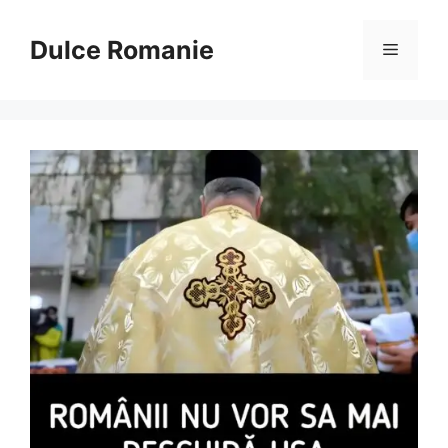
Sari
la
Dulce Romanie
Meniu
conținut