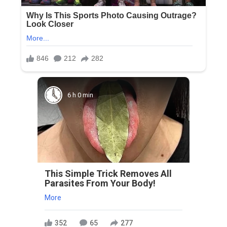
6 h 0 min
This Simple Trick Removes All
Parasites From Your Body!
More
352
65
277