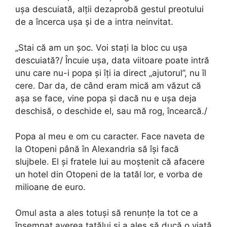
ușa descuiată, alții dezaprobă gestul preotului
de a încerca ușa și de a intra neinvitat.
„Stai că am un șoc. Voi stați la bloc cu ușa
descuiată?/ Încuie ușa, data viitoare poate intră
unu care nu-i popa și îți ia direct „ajutorul”, nu îl
cere. Dar da, de când eram mică am văzut că
așa se face, vine popa și dacă nu e ușa deja
deschisă, o deschide el, sau mă rog, încearcă./
Popa al meu e om cu caracter. Face naveta de
la Otopeni până în Alexandria să își facă
slujbele. El și fratele lui au moștenit că afacere
un hotel din Otopeni de la tatăl lor, e vorba de
milioane de euro.
Omul asta a ales totuși să renunțe la tot ce a
însemnat averea tatălui și a ales să ducă o viață