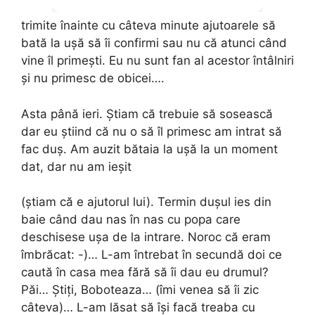
trimite înainte cu câteva minute ajutoarele să
bată la ușă să îi confirmi sau nu că atunci când
vine îl primești. Eu nu sunt fan al acestor întâlniri
și nu primesc de obicei….
Asta până ieri. Știam că trebuie să sosească
dar eu știind că nu o să îl primesc am intrat să
fac duș. Am auzit bătaia la ușă la un moment
dat, dar nu am ieșit
(știam că e ajutorul lui). Termin dușul ies din
baie când dau nas în nas cu popa care
deschisese ușa de la intrare. Noroc că eram
îmbrăcat: -)… L-am întrebat în secundă doi ce
caută în casa mea fără să îi dau eu drumul?
Păi… Știți, Boboteaza… (îmi venea să îi zic
câteva)… L-am lăsat să își facă treaba cu