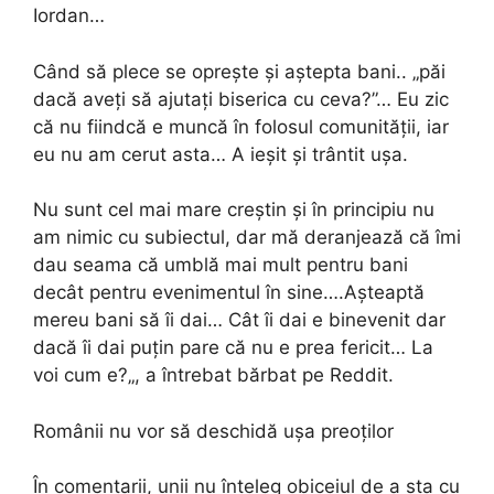
Iordan…
Când să plece se oprește și aștepta bani.. „păi
dacă aveți să ajutați biserica cu ceva?”… Eu zic
că nu fiindcă e muncă în folosul comunității, iar
eu nu am cerut asta… A ieșit și trântit ușa.
Nu sunt cel mai mare creștin și în principiu nu
am nimic cu subiectul, dar mă deranjează că îmi
dau seama că umblă mai mult pentru bani
decât pentru evenimentul în sine….Așteaptă
mereu bani să îi dai… Cât îi dai e binevenit dar
dacă îi dai puțin pare că nu e prea fericit… La
voi cum e?„, a întrebat bărbat pe Reddit.
Românii nu vor să deschidă ușa preoților
În comentarii, unii nu înțeleg obiceiul de a sta cu