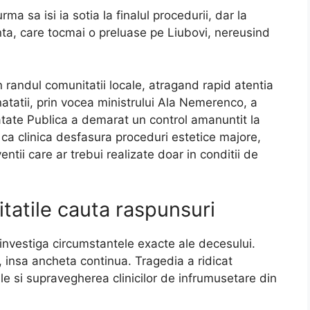
a sa isi ia sotia la finalul procedurii, dar la
ta, care tocmai o preluase pe Liubovi, nereusind
n randul comunitatii locale, atragand rapid atentia
natatii, prin vocea ministrului Ala Nemerenco, a
tate Publica a demarat un control amanuntit la
 ca clinica desfasura proceduri estetice majore,
entii care ar trebui realizate doar in conditii de
ritatile cauta raspunsuri
 investiga circumstantele exacte ale decesului.
, insa ancheta continua. Tragedia a ridicat
rile si supravegherea clinicilor de infrumusetare din