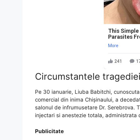
This Simple
Parasites F
More
241
1
Circumstantele tragedie
Pe 30 ianuarie, Liuba Babitchi, cunoscuta
comercial din inima Chişinaului, a decedat
salonul de infrumusetare Dr. Serebrova. Tr
injectari si anestezie totala, administrata
Publicitate