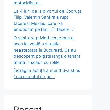
motociclist a…
La 4 luni de la divorțul de Codruța
Filip, Valentin Sanfira a rupt
tăcerea! Mesajul care i-a
emoționat pe fani: „În tăcere…”
O sesizare privind cerșetoria a
scos la iveală o situație
neașteptată în București. Ce au
descoperit polițiștii lângă o tânără
aflată în scaun cu rotile
Îndrăgita actriță a murit! S-a stins
în accidentul de pe…
Recent