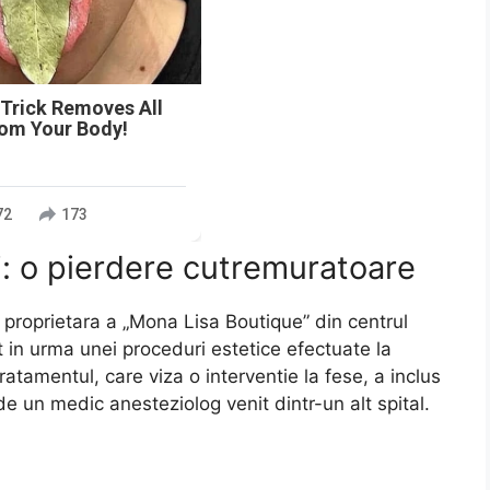
 Trick Removes All
rom Your Body!
72
173
i: o pierdere cutremuratoare
 proprietara a „Mona Lisa Boutique” din centrul
 in urma unei proceduri estetice efectuate la
atamentul, care viza o interventie la fese, a inclus
 de un medic anesteziolog venit dintr-un alt spital.