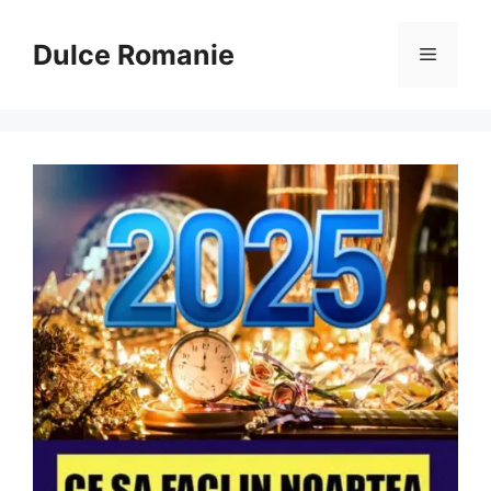
Sari
la
Dulce Romanie
Meniu
conținut