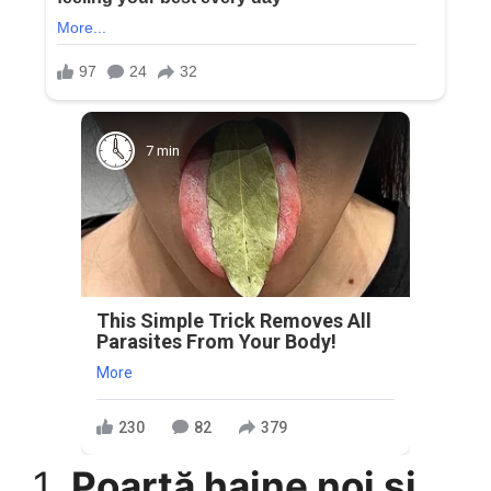
7 min
This Simple Trick Removes All
Parasites From Your Body!
More
230
82
379
1.
Poartă haine noi și