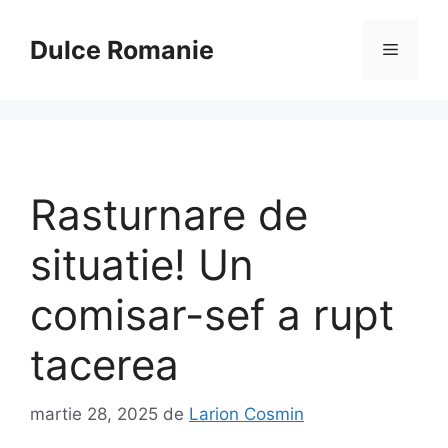
Sari
la
Dulce Romanie
Meniu
conținut
Rasturnare de
situatie! Un
comisar-sef a rupt
tacerea
martie 28, 2025
de
Larion Cosmin