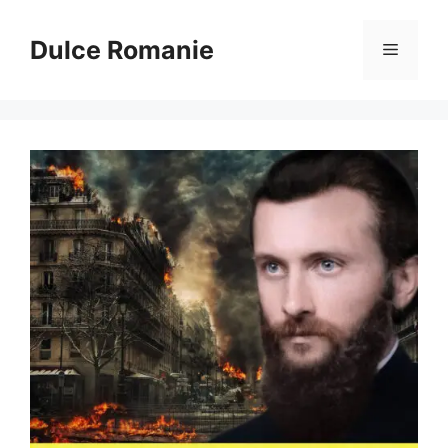
Sari
la
Dulce Romanie
Meniu
conținut