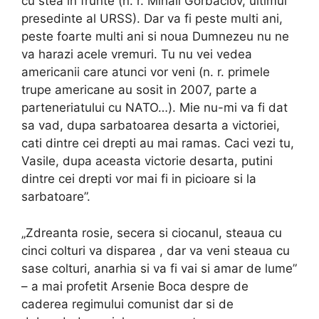
cu stea in frunte (n. r. Mihail Gorbaciov, ultimul
presedinte al URSS). Dar va fi peste multi ani,
peste foarte multi ani si noua Dumnezeu nu ne
va harazi acele vremuri. Tu nu vei vedea
americanii care atunci vor veni (n. r. primele
trupe americane au sosit in 2007, parte a
parteneriatului cu NATO…). Mie nu-mi va fi dat
sa vad, dupa sarbatoarea desarta a victoriei,
cati dintre cei drepti au mai ramas. Caci vezi tu,
Vasile, dupa aceasta victorie desarta, putini
dintre cei drepti vor mai fi in picioare si la
sarbatoare”.
„Zdreanta rosie, secera si ciocanul, steaua cu
cinci colturi va disparea , dar va veni steaua cu
sase colturi, anarhia si va fi vai si amar de lume”
– a mai profetit Arsenie Boca despre de
caderea regimului comunist dar si de