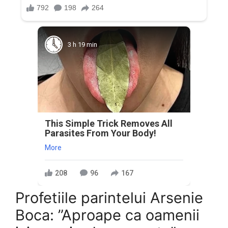
3 h 19 min
This Simple Trick Removes All
Parasites From Your Body!
More
208
96
167
Profetiile parintelui Arsenie
Boca: ”Aproape ca oamenii