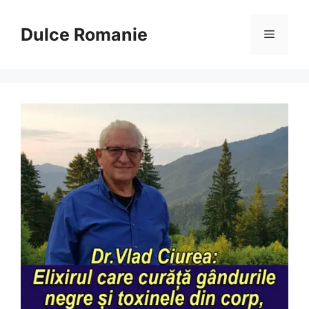
Sari
la
Dulce Romanie
Meniu
conținut