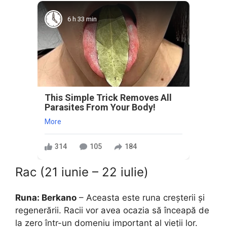
6 h 33 min
This Simple Trick Removes All
Parasites From Your Body!
More
314
105
184
Rac (21 iunie – 22 iulie)
Runa: Berkano
– Aceasta este runa creșterii și
regenerării. Racii vor avea ocazia să înceapă de
la zero într-un domeniu important al vieții lor.