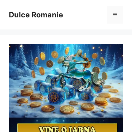
Sari
la
Dulce Romanie
Meniu
conținut