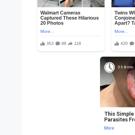
3 h 8 min
This Simple
Parasites F
More