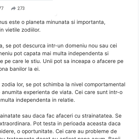
77
273
nus este o planeta minunata si importanta,
 vietile zodiilor.
ua, se pot descurca intr-un domeniu nou sau cei
omeniu pot capata mai multa independenta si
ile pe care le stiu. Unii pot sa inceapa o afacere pe
na banilor la ei.
 zodia lor, se pot schimba la nivel comportamental
o anumita experienta de viata. Cei care sunt intr-o
 multa independenta in relatie.
ainatate sau daca fac afaceri cu strainatatea. Se
xtraordinara. Pot testa in perioada aceasta daca
hidere, o oportunitate. Cei care au probleme de
 sau tratamente decat au aplicat pana acum. Banii