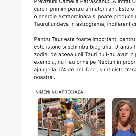
Previziuni Camelia Patrascanu: „A intrat 
care il primim pentru urmatorii ani. Este o
o energie extraordinara si poate produce r
Taurul undeva in astrograma, indiferent
Pentru Taur este foarte important, pentru
este istoric si schimba biografia. Uranus tr
zodie, de aceea unii Tauri nu l-au avut in 
exemplu, nu l-au prins pe Neptun in propri
ajunge la 174 de ani. Deci, sunt niste tran
noastra”.