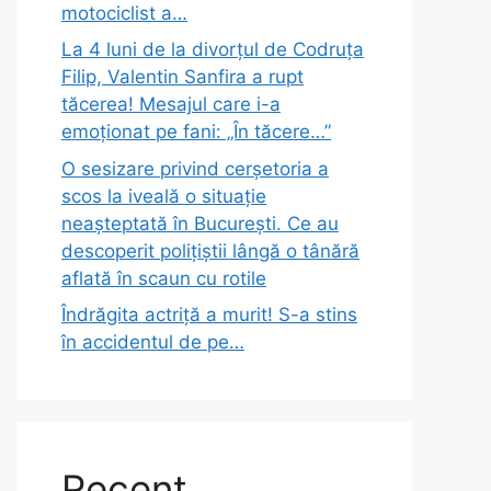
motociclist a…
La 4 luni de la divorțul de Codruța
Filip, Valentin Sanfira a rupt
tăcerea! Mesajul care i-a
emoționat pe fani: „În tăcere…”
O sesizare privind cerșetoria a
scos la iveală o situație
neașteptată în București. Ce au
descoperit polițiștii lângă o tânără
aflată în scaun cu rotile
Îndrăgita actriță a murit! S-a stins
în accidentul de pe…
Recent