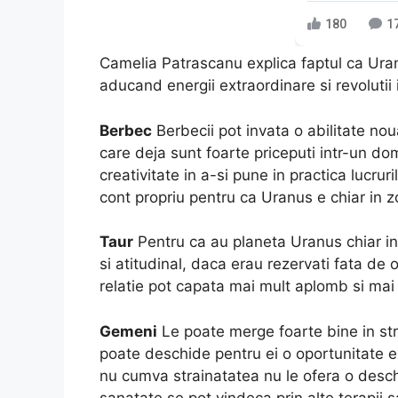
180
1
Camelia Patrascanu explica faptul ca Ura
aducand energii extraordinare si revolutii in
Berbec
Berbecii pot invata o abilitate no
care deja sunt foarte priceputi intr-un d
creativitate in a-si pune in practica lucrur
cont propriu pentru ca Uranus e chiar in zo
Taur
Pentru ca au planeta Uranus chiar in
si atitudinal, daca erau rezervati fata de 
relatie pot capata mai mult aplomb si mai
Gemeni
Le poate merge foarte bine in str
poate deschide pentru ei o oportunitate e
nu cumva strainatatea nu le ofera o desc
sanatate se pot vindeca prin alte terapii