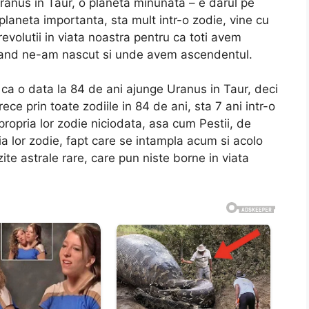
Uranus in Taur, o planeta minunata – e darul pe
 planeta importanta, sta mult intr-o zodie, vine cu
evolutii in viata noastra pentru ca toti avem
 cand ne-am nascut si unde avem ascendentul.
 ca o data la 84 de ani ajunge Uranus in Taur, deci
ece prin toate zodiile in 84 de ani, sta 7 ani intr-o
propria lor zodie niciodata, asa cum Pestii, de
a lor zodie, fapt care se intampla acum si acolo
zite astrale rare, care pun niste borne in viata