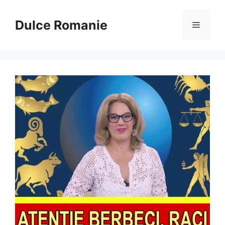
Sari
la
Dulce Romanie
Meniu
conținut