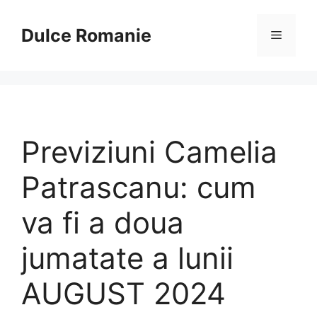
Sari
la
Dulce Romanie
Meniu
conținut
Previziuni Camelia
Patrascanu: cum
va fi a doua
jumatate a lunii
AUGUST 2024