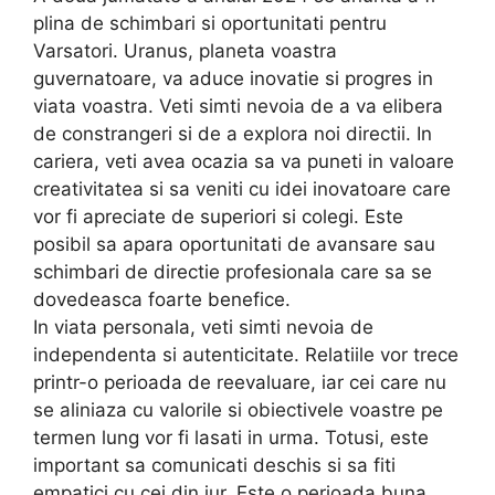
plina de schimbari si oportunitati pentru
Varsatori. Uranus, planeta voastra
guvernatoare, va aduce inovatie si progres in
viata voastra. Veti simti nevoia de a va elibera
de constrangeri si de a explora noi directii. In
cariera, veti avea ocazia sa va puneti in valoare
creativitatea si sa veniti cu idei inovatoare care
vor fi apreciate de superiori si colegi. Este
posibil sa apara oportunitati de avansare sau
schimbari de directie profesionala care sa se
dovedeasca foarte benefice.
In viata personala, veti simti nevoia de
independenta si autenticitate. Relatiile vor trece
printr-o perioada de reevaluare, iar cei care nu
se aliniaza cu valorile si obiectivele voastre pe
termen lung vor fi lasati in urma. Totusi, este
important sa comunicati deschis si sa fiti
empatici cu cei din jur. Este o perioada buna