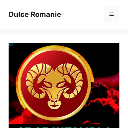
Sari
la
Dulce Romanie
Meniu
conținut