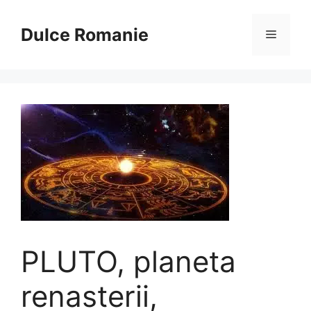
Sari
la
Dulce Romanie
Meniu
conținut
PLUTO, planeta
renasterii,