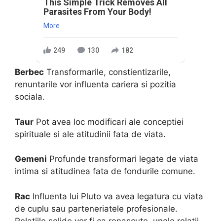
This Simple Trick Removes All
Parasites From Your Body!
More
249
130
182
Berbec
Transformarile, constientizarile,
renuntarile vor influenta cariera si pozitia
sociala.
Taur
Pot avea loc modificari ale conceptiei
spirituale si ale atitudinii fata de viata.
Gemeni
Profunde transformari legate de viata
intima si atitudinea fata de fondurile comune.
Rac
Influenta lui Pluto va avea legatura cu viata
de cuplu sau parteneriatele profesionale.
Relatiile solide vor fi ca renascute, unele relatii