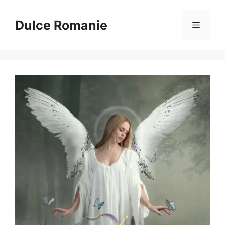
Sari
la
Dulce Romanie
Meniu
conținut