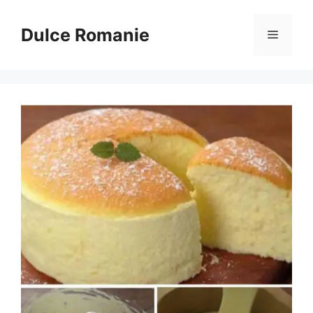
Sari
la
Dulce Romanie
Meniu
conținut